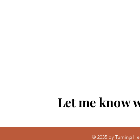
Let me know w
© 2035 by Turning H