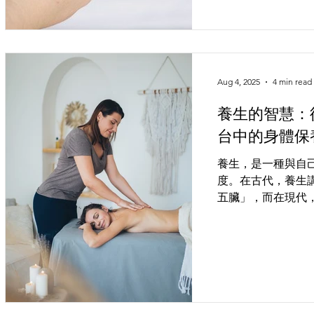
技術與現代專業發展等
Aug 4, 2025
4 min read
養生的智慧：
台中的身體保
養生，是一種與自
度。在古代，養生
五臟」，而在現代
奏生活中保有平衡
年人的專利，而是
家庭主婦都該學會
生的根本。當你願
傾聽它的痠痛與疲累，