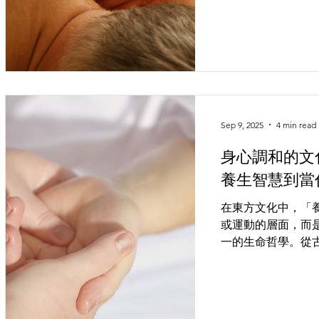
慧。隨著現代都市
對於身心調養的需
摩」與「整復」這類古
Sep 9, 2025
4 min read
身心調和的文
養生智慧到當
在東方文化中，「
或運動的層面，而
一的生命哲學。從
到當代多元化的保
們的日常生活緊密
了對身體健康的關
和諧共生的精神。